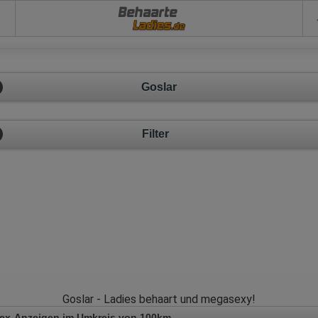
Behaarte
Goslar
Filter
Goslar - Ladies behaart und megasexy!
Sex-Anzeigen im Umkreis von 100km