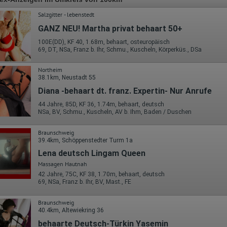
Salzgitter - lebenstedt
GANZ NEU! Martha privat behaart 50+
100E(DD), KF 40, 1.68m, behaart, osteuropäisch
69, DT, NSa, Franz b. Ihr, Schmu., Kuscheln, Körperküs., DSa
Northeim
38.1km, Neustadt 55
Diana -behaart dt. franz. Expertin- Nur Anrufe
44 Jahre, 85D, KF 36, 1.74m, behaart, deutsch
NSa, BV, Schmu., Kuscheln, AV b. Ihm, Baden / Duschen
Braunschweig
39.4km, Schöppenstedter Turm 1a
Lena deutsch Lingam Queen
Massagen Hautnah
42 Jahre, 75C, KF 38, 1.70m, behaart, deutsch
69, NSa, Franz b. Ihr, BV, Mast., FE
Braunschweig
40.4km, Altewiekring 36
behaarte Deutsch-Türkin Yasemin