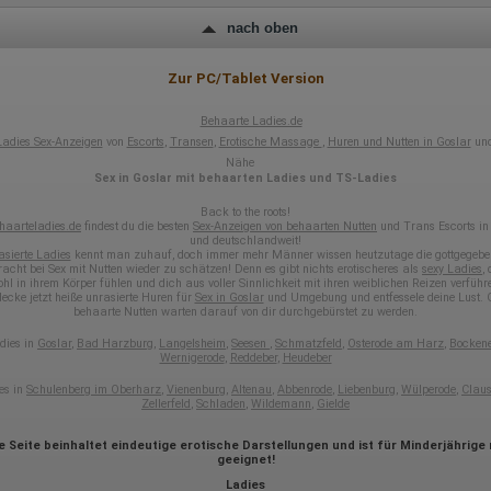
IP-Adresse
nach oben
Mausbewegungen
Besuchte Seiten
Referrer URL
Zur PC/Tablet Version
Bildschirmauflösung
Eindeutige Gerätekennung
Sprachinformationen
Behaarte Ladies.de
Gerätebestriebssystem
Ladies Sex-Anzeigen
von
Escorts
,
Transen
,
Erotische Massage
,
Huren und Nutten in Goslar
und
Browser-Typ
Nähe
Klicks
Sex in Goslar mit behaarten Ladies und TS-Ladies
Domain-Name
Eindeutige Benutzerkennung
Back to the roots!
Antworten auf Umfragen
haarteladies.de
findest du die besten
Sex-Anzeigen von behaarten Nutten
und Trans Escorts in
und deutschlandweit!
asierte Ladies
kennt man zuhauf, doch immer mehr Männer wissen heutzutage die gottgegebe
Ort der Verarbeitung:
acht bei Sex mit Nutten wieder zu schätzen! Denn es gibt nichts erotischeres als
sexy Lad
ie
s
,
Europäische Union
hl in ihrem Körper fühlen und dich aus voller Sinnlichkeit mit ihren weiblichen Reizen verführ
ecke jetzt heiße unrasierte Huren für
Sex in Goslar
und Umgebung und entfessele deine Lust. G
Rechtliche Grundlage der Verarbeitung
behaarte Nutten warten darauf von dir durchgebürstet zu werden.
Art. 6 Abs. 1 S. 1 lit. a DSGVO
dies in
Goslar
,
Bad Harzburg
,
Langelsheim
,
Seesen
,
Schmatzfeld
,
Osterode am Harz
,
Bocken
Wernigerode
,
Reddeber
,
Heudeber
es in
Schulenberg im Oberharz
,
Vienenburg
,
Altenau
,
Abbenrode
,
Liebenburg
,
Wülperode
,
Claus
Zellerfeld
,
Schladen
,
Wildemann
,
Gielde
e Seite beinhaltet eindeutige erotische Darstellungen und ist für Minderjährige 
geeignet!
Ladies