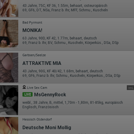
icsjs/cookie-usage?hl=de#gtagjs_google_analytics_4_-
43 Jahre, 75C, KF 36, 1.55m, behaart, osteuropäisch
_cookie_usage
69, GF6, DT, NSa, Franz b. Ihr, MFF, Schmu., Kuscheln
Herausgeber:
Google Ireland Limited
Bad Pyrmont
MONIKA!
Erhobene Daten:
Die erzeugten Informationen über die Benutzung unserer Webseiten
63 Jahre, 90D, KF 42, 1.77m, behaart, deutsch
sowie die von dem Browser übermittelte IP-Adresse werden übertragen
69, Franz b. Ihr, BV, Schmu., Kuscheln, Körperküs., DSa, DSp
und gespeichert. Dabei können aus den verarbeiteten Daten pseudonym
Nutzungsprofile der Nutzer erstellt werden. Diese Informationen wird
Garbsen/Seelze
Google gegebenenfalls auch an Dritte übertragen, sofern dies gesetzlich
vorgeschrieben wird oder, soweit Dritte diese Daten im Auftrag von
ATTRAKTIVE MIA
Google verarbeiten. Die IP-Adresse der Nutzer wird von Google innerhalb
von Mitgliedstaaten der Europäischen Union oder in anderen
43 Jahre, 90G, KF 40/42, 1.68m, behaart, deutsch
Vertragsstaaten des Abkommens über den Europäischen
69, GF6, Franz b. Ihr, Schmu., Kuscheln, Körperküs., DSa, DSp
Wirtschaftsraum gekürzt, dies bedeutet, dass alle Daten anonym
erhoben werden. Nur in Ausnahmefällen wird die volle IP-Adresse an
Live Sex Cam
einen Server von Google in den USA übertragen und dort gekürzt. Die von
dem Browser des Nutzers übermittelte IP-Adresse wird nicht mit andere
MsGennyRock
LIVE
Daten von Google zusammengeführt.
weibl., 38 Jahre, B, mittel, 1,70m - 1,80m, 81-85kg, europäisch
Englisch, Französisch
Erhobene Informationen zum Besucherverhalten sind folgende:
Herkunft (Land und Stadt)
Hessisch Oldendorf
Sprache
Betriebssystem
Deutsche Moni Mollig
Gerät (PC, Tablet-PC oder Smartphone)