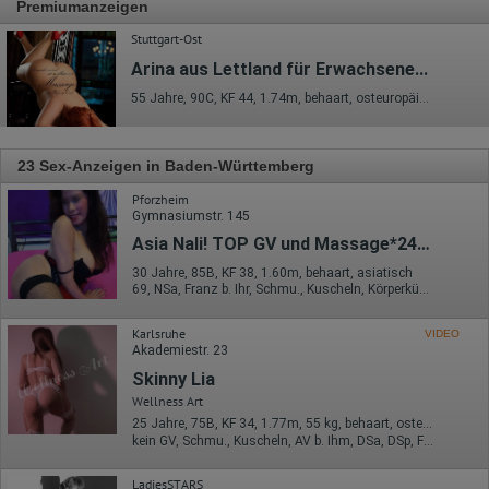
Premiumanzeigen
Stuttgart-Ost
Arina aus Lettland für Erwachsene...
55 Jahre, 90C, KF 44, 1.74m, behaart, osteuropäisch
23 Sex-Anzeigen in Baden-Württemberg
Pforzheim
Gymnasiumstr. 145
Asia Nali! TOP GV und Massage*24St.
30 Jahre, 85B, KF 38, 1.60m, behaart, asiatisch
69, NSa, Franz b. Ihr, Schmu., Kuscheln, Körperküs., AV b. Ihm, EL
Karlsruhe
VIDEO
Akademiestr. 23
Skinny Lia
Wellness Art
25 Jahre, 75B, KF 34, 1.77m, 55 kg, behaart, osteuropäisch
kein GV, Schmu., Kuscheln, AV b. Ihm, DSa, DSp, FE, Nylon
LadiesSTARS