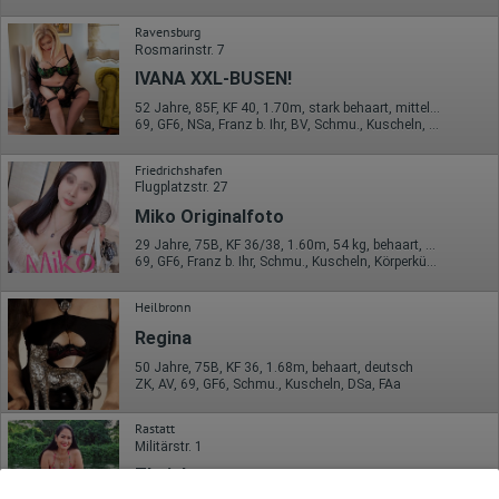
Ravensburg
Rosmarinstr. 7
IVANA XXL-BUSEN!
52 Jahre, 85F, KF 40, 1.70m, stark behaart, mitteleuropäisch
69, GF6, NSa, Franz b. Ihr, BV, Schmu., Kuscheln, Körperküs.
Friedrichshafen
Flugplatzstr. 27
Miko Originalfoto
29 Jahre, 75B, KF 36/38, 1.60m, 54 kg, behaart, asiatisch
69, GF6, Franz b. Ihr, Schmu., Kuscheln, Körperküs., Mast., Strip
Heilbronn
Regina
50 Jahre, 75B, KF 36, 1.68m, behaart, deutsch
ZK, AV, 69, GF6, Schmu., Kuscheln, DSa, FAa
Rastatt
Militärstr. 1
Thai Jenny