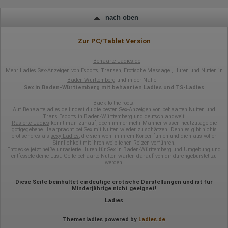
Eindeutige Benutzerkennung
Antworten auf Umfragen
nach oben
Ort der Verarbeitung:
Europäische Union
Zur PC/Tablet Version
Rechtliche Grundlage der Verarbeitung
Art. 6 Abs. 1 S. 1 lit. a DSGVO
Behaarte Ladies.de
Mehr
Ladies Sex-Anzeigen
von
Escorts
,
Transen
,
Erotische Massage
,
Huren und Nutten in
Baden-Württemberg
und in der Nähe
Sex in Baden-Württemberg mit behaarten Ladies und TS-Ladies
Back to the roots!
Auf
Behaarteladies.de
findest du die besten
Sex-Anzeigen von behaarten Nutten
und
Trans Escorts in Baden-Württemberg und deutschlandweit!
Rasierte Ladies
kennt man zuhauf, doch immer mehr Männer wissen heutzutage die
gottgegebene Haarpracht bei Sex mit Nutten wieder zu schätzen! Denn es gibt nichts
erotischeres als
sexy Lad
ie
s
, die sich wohl in ihrem Körper fühlen und dich aus voller
Sinnlichkeit mit ihren weiblichen Reizen verführen.
Entdecke jetzt heiße unrasierte Huren für
Sex in Baden-Württemberg
und Umgebung und
entfessele deine Lust. Geile behaarte Nutten warten darauf von dir durchgebürstet zu
werden.
Diese Seite beinhaltet eindeutige erotische Darstellungen und ist für
Minderjährige nicht geeignet!
Ladies
Themenladies powered by
Ladies.de