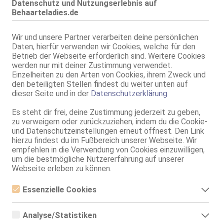
Datenschutz und Nutzungserlebnis auf
41 Jahre, 75B, KF 38, 1.65m, behaart, asiatisch
69, Franz b. Ihr, BV, Schmu., Kuscheln, Körperküs., ZAp, EL
Behaarteladies.de
Karlsruhe
VIDEO
Wir und unsere Partner verarbeiten deine persönlichen
Akademiestr. 23
Daten, hierfür verwenden wir Cookies, welche für den
Lady Hildegard Str*p *n
Betrieb der Webseite erforderlich sind. Weitere Cookies
Wellness Art
werden nur mit deiner Zustimmung verwendet.
25 Jahre, 75B, KF 34, 1.77m, 55 kg, behaart, osteuropäisch
Einzelheiten zu den Arten von Cookies, ihrem Zweck und
kein GV, Schmu., Kuscheln, AV b. Ihm, DSa, DSp, FE, Nylon
den beteiligten Stellen findest du weiter unten auf
dieser Seite und in der
Datenschutzerklärung
.
Es steht dir frei, deine Zustimmung jederzeit zu geben,
zu verweigern oder zurückzuziehen, indem du die Cookie-
und Datenschutzeinstellungen erneut öffnest. Den Link
hierzu findest du im Fußbereich unserer Webseite. Wir
empfehlen in die Verwendung von Cookies einzuwilligen,
um die bestmögliche Nutzererfahrung auf unserer
Webseite erleben zu können.
Friedrichshafen
Buchhornplatz 15
Essenzielle Cookies
Sarah - Intimbehaart- Bitte nur Anruf und SMS
Essenzielle Cookies sind alle notwendigen Cookies, die für den
50 Jahre, 90F, KF 40/42, 1.70m, behaart, deutsch
Betrieb der Webseite notwendig sind, indem Grundfunktionen
ZK, 69, GF6, Franz b. Ihr, BV, Körperküs., DSp
Analyse/Statistiken
ermöglicht werden. Die Webseite kann ohne diese Cookies nicht