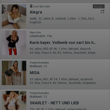
von Google verarbeiten. Die IP-Adresse der Nutzer wird von
Google innerhalb von Mitgliedstaaten der Europäischen Union
Live Sex Cam
oder in anderen Vertragsstaaten des Abkommens über den
Alegra
Europäischen Wirtschaftsraum gekürzt, dies bedeutet, dass alle
Daten anonym erhoben werden. Nur in Ausnahmefällen wird die
weibl., 32 Jahre, B, schlank, 1,60m - 1,70m, 56-60kg, exotisch
volle IP-Adresse an einen Server von Google in den USA
Englisch
übertragen und dort gekürzt. Die von dem Browser des Nutzers
übermittelte IP-Adresse wird nicht mit anderen Daten von Google
Neu-Ulm
zusammengeführt.
Lilienthalstr. 19a
Erhobene Informationen zum Besucherverhalten sind folgende:
Karin bayer. Vollweib von zart bis h*rt
Herkunft (Land und Stadt)
66 Jahre, 80D, KF 40, 1.69m, behaart, deutsch
Sprache
69, NSa, Franz b. Ihr, BV, Schmu., Kuscheln, Körperküs., AV b. Ihm
Betriebssystem
Gerät (PC, Tablet-PC oder Smartphone)
Friedrichshafen
Browser und alle verwendeten Add-ons
Moltkestr. 13
Auflösung des Computers
Besucherquelle (Facebook, Suchmaschine oder
MISA
verweisende Webseite)
33 Jahre, 80C, KF 34, 1.60m, behaart, asiatisch
Welche Dateien wurden heruntergeladen?
69, NSa, Franz b. Ihr, Schmu., Kuscheln, Körperküs.
Welche Videos angeschaut?
Wurden Werbebanner angeklickt?
Wohin ging der Besucher? Klickte er auf weitere Seiten des
Friedrichshafen
Portals oder hat er sie komplett verlassen?
Moltkestr. 13
Wie lange blieb der Besucher?
SKARLET - NETT UND LIEB
Ort der Verarbeitung:
75C, KF 38, 1.72m, behaart, osteuropäisch