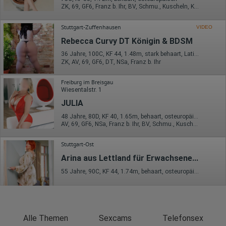
Europäische Union & USA
ZK, 69, GF6, Franz b. Ihr, BV, Schmu., Kuscheln, Körperküs.
Hotjar
Stuttgart-Zuffenhausen
VIDEO
Wir nutzen Hotjar als Webanalysedient. Es wird verwendet, um
Rebecca Curvy DT Königin & BDSM
Daten über das Benutzerverhalten zu sammeln. Hotjar kann
auch im Rahmen von Umfragen und Feedbackfunktionen, die
36 Jahre, 100C, KF 44, 1.48m, stark behaart, Latina
auf unserer Website eingebunden sind, von Ihnen bereitgestellte
ZK, AV, 69, GF6, DT, NSa, Franz b. Ihr
Informationen verarbeiten.
Herausgeber:
Freiburg im Breisgau
Hotjar Limited, Malta
Wiesentalstr. 1
JULIA
Erhobene Daten:
48 Jahre, 80D, KF 40, 1.65m, behaart, osteuropäisch
Datum und Uhrzeit des Besuchs
AV, 69, GF6, NSa, Franz b. Ihr, BV, Schmu., Kuscheln
Gerätetyp
Geografischer Standort
IP-Adresse
Stuttgart-Ost
Mausbewegungen
Arina aus Lettland für Erwachsene...
Besuchte Seiten
Referrer URL
55 Jahre, 90C, KF 44, 1.74m, behaart, osteuropäisch
Bildschirmauflösung
Eindeutige Gerätekennung
Sprachinformationen
Gerätebestriebssystem
Browser-Typ
Klicks
Alle Themen
Sexcams
Telefonsex
Domain-Name